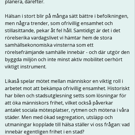
planera, därefter.
Hälsan i stort blir på många sätt bättre i befolkningen, 
men några trender, som ofrivillig ensamhet och 
stillasittande, pekar åt fel håll. Samtidigt är det i det 
rörelserika vardagslivet vi hämtar hem de stora 
samhällsekonomiska vinsterna som ett 
rörelsefrämjande samhälle innebär - och där utgör den 
byggda miljön och inte minst aktiv mobilitet oerhört 
viktigt instrument.
Likaså spelar mötet mellan människor en viktig roll i 
arbetet mot att bekämpa ofrivillig ensamhet. Historiskt 
har bilen och stadsutglesning setts som lösningar för 
att öka människors frihet, vilket också påverkar 
antalet sociala mötesplatser, rytmen och mötena i våra 
städer. Men med ökad segregation, utsläpp och 
utmaningar kopplade till hälsa ställer vi oss frågan: vad 
innebär egentligen frihet i en stad?